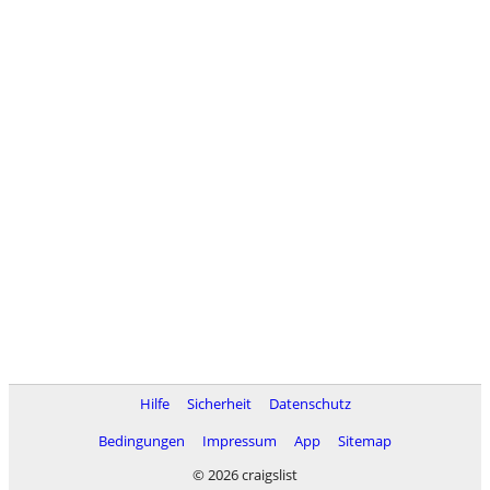
Hilfe
Sicherheit
Datenschutz
Bedingungen
Impressum
App
Sitemap
© 2026 craigslist