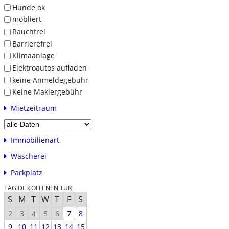
Hunde ok
möbliert
Rauchfrei
Barrierefrei
Klimaanlage
Elektroautos aufladen
keine Anmeldegebühr
Keine Maklergebühr
Mietzeitraum
Immobilienart
Wäscherei
Parkplatz
TAG DER OFFENEN TÜR
S
M
T
W
T
F
S
2
3
4
5
6
7
8
9
10
11
12
13
14
15