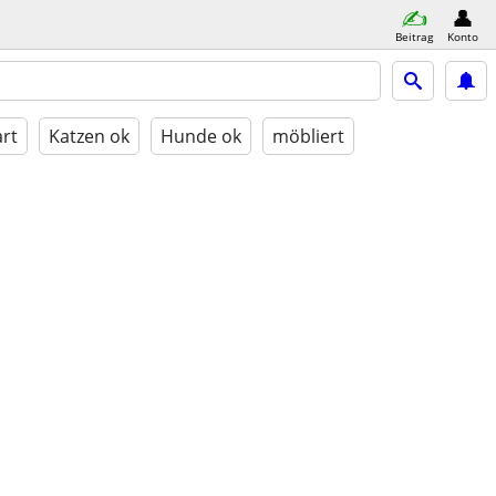
Beitrag
Konto
rt
Katzen ok
Hunde ok
möbliert