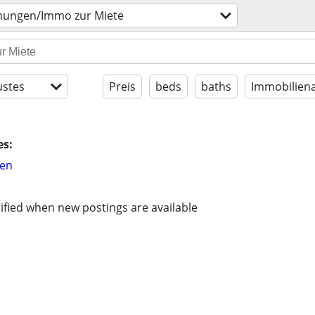
ungen/Immo zur Miete
stes
Preis
beds
baths
Immobiliena
es:
hen
ified when new postings are available