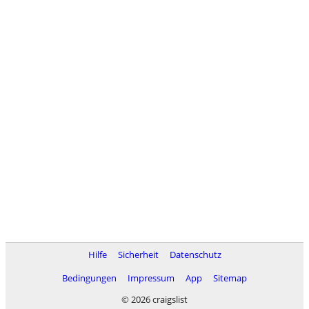
Hilfe
Sicherheit
Datenschutz
Bedingungen
Impressum
App
Sitemap
© 2026 craigslist