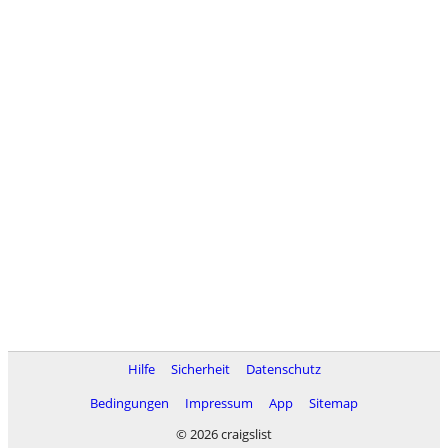
Hilfe
Sicherheit
Datenschutz
Bedingungen
Impressum
App
Sitemap
© 2026 craigslist