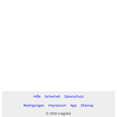
Hilfe
Sicherheit
Datenschutz
Bedingungen
Impressum
App
Sitemap
© 2026 craigslist