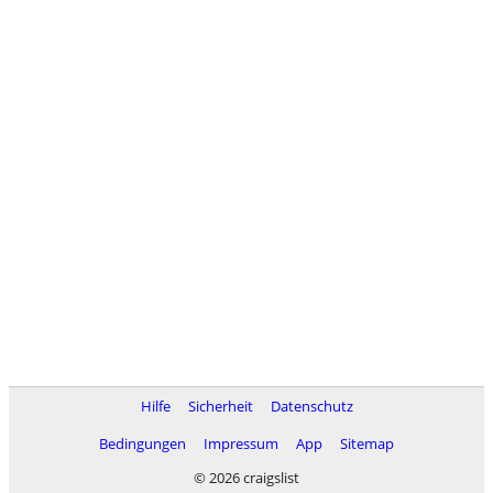
Hilfe
Sicherheit
Datenschutz
Bedingungen
Impressum
App
Sitemap
© 2026 craigslist