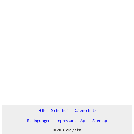
Hilfe
Sicherheit
Datenschutz
Bedingungen
Impressum
App
Sitemap
© 2026 craigslist