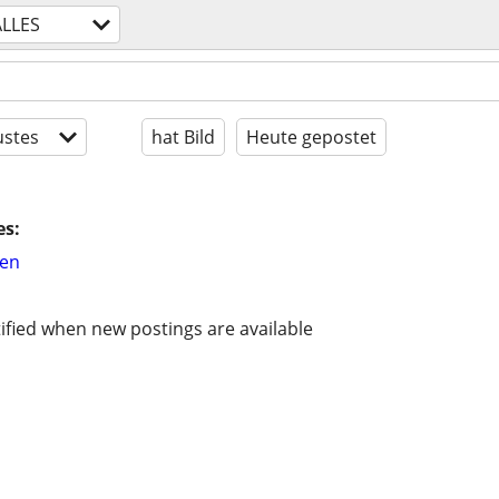
ALLES
stes
hat Bild
Heute gepostet
es:
hen
ified when new postings are available