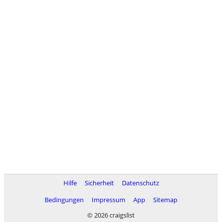
Hilfe
Sicherheit
Datenschutz
Bedingungen
Impressum
App
Sitemap
© 2026 craigslist