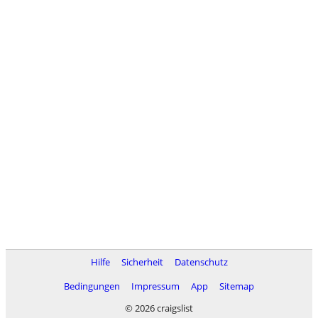
Hilfe
Sicherheit
Datenschutz
Bedingungen
Impressum
App
Sitemap
© 2026 craigslist