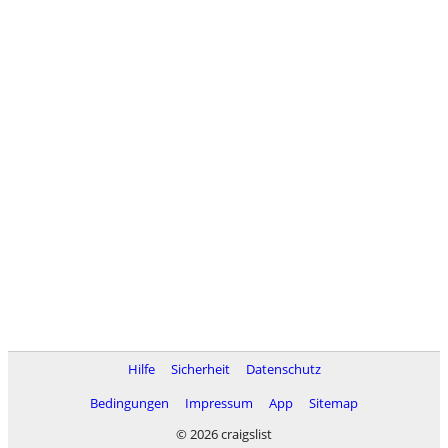
Hilfe
Sicherheit
Datenschutz
Bedingungen
Impressum
App
Sitemap
© 2026 craigslist