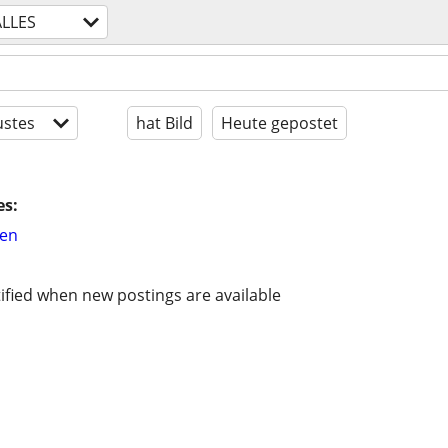
ALLES
stes
hat Bild
Heute gepostet
es:
hen
ified when new postings are available