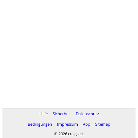
Hilfe
Sicherheit
Datenschutz
Bedingungen
Impressum
App
Sitemap
© 2026 craigslist