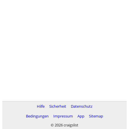
Hilfe
Sicherheit
Datenschutz
Bedingungen
Impressum
App
Sitemap
© 2026 craigslist