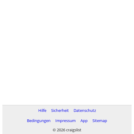
Hilfe
Sicherheit
Datenschutz
Bedingungen
Impressum
App
Sitemap
© 2026 craigslist