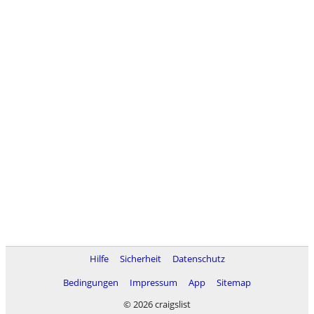
Hilfe
Sicherheit
Datenschutz
Bedingungen
Impressum
App
Sitemap
© 2026 craigslist