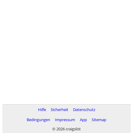
Hilfe
Sicherheit
Datenschutz
Bedingungen
Impressum
App
Sitemap
© 2026 craigslist