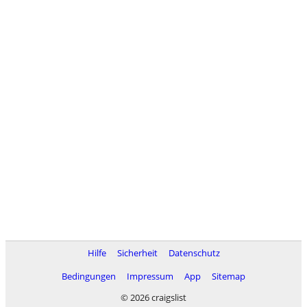
Hilfe
Sicherheit
Datenschutz
Bedingungen
Impressum
App
Sitemap
© 2026 craigslist