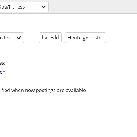
Spa/Fitness
stes
hat Bild
Heute gepostet
es:
hen
ified when new postings are available