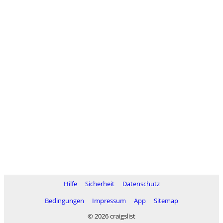
Hilfe
Sicherheit
Datenschutz
Bedingungen
Impressum
App
Sitemap
© 2026 craigslist