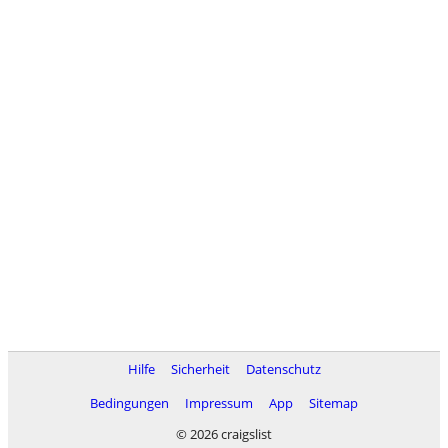
Hilfe
Sicherheit
Datenschutz
Bedingungen
Impressum
App
Sitemap
© 2026 craigslist