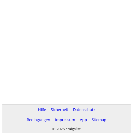
Hilfe
Sicherheit
Datenschutz
Bedingungen
Impressum
App
Sitemap
© 2026 craigslist