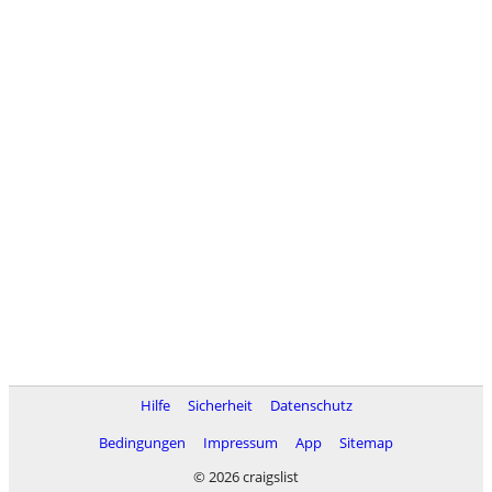
Hilfe
Sicherheit
Datenschutz
Bedingungen
Impressum
App
Sitemap
© 2026 craigslist