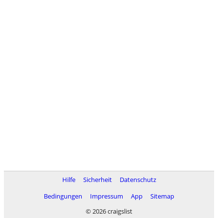
Hilfe
Sicherheit
Datenschutz
Bedingungen
Impressum
App
Sitemap
© 2026 craigslist