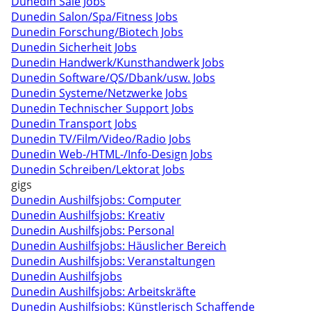
Dunedin Sale Jobs
Dunedin Salon/Spa/Fitness Jobs
Dunedin Forschung/Biotech Jobs
Dunedin Sicherheit Jobs
Dunedin Handwerk/Kunsthandwerk Jobs
Dunedin Software/QS/Dbank/usw. Jobs
Dunedin Systeme/Netzwerke Jobs
Dunedin Technischer Support Jobs
Dunedin Transport Jobs
Dunedin TV/Film/Video/Radio Jobs
Dunedin Web-/HTML-/Info-Design Jobs
Dunedin Schreiben/Lektorat Jobs
gigs
Dunedin Aushilfsjobs: Computer
Dunedin Aushilfsjobs: Kreativ
Dunedin Aushilfsjobs: Personal
Dunedin Aushilfsjobs: Häuslicher Bereich
Dunedin Aushilfsjobs: Veranstaltungen
Dunedin Aushilfsjobs
Dunedin Aushilfsjobs: Arbeitskräfte
Dunedin Aushilfsjobs: Künstlerisch Schaffende