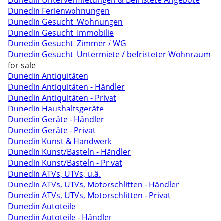
Dunedin Untervermietungen & Befristete Angebote
Dunedin Ferienwohnungen
Dunedin Gesucht: Wohnungen
Dunedin Gesucht: Immobilie
Dunedin Gesucht: Zimmer / WG
Dunedin Gesucht: Untermiete / befristeter Wohnraum
for sale
Dunedin Antiquitäten
Dunedin Antiquitäten - Händler
Dunedin Antiquitäten - Privat
Dunedin Haushaltsgeräte
Dunedin Geräte - Händler
Dunedin Geräte - Privat
Dunedin Kunst & Handwerk
Dunedin Kunst/Basteln - Händler
Dunedin Kunst/Basteln - Privat
Dunedin ATVs, UTVs, u.ä.
Dunedin ATVs, UTVs, Motorschlitten - Händler
Dunedin ATVs, UTVs, Motorschlitten - Privat
Dunedin Autoteile
Dunedin Autoteile - Händler